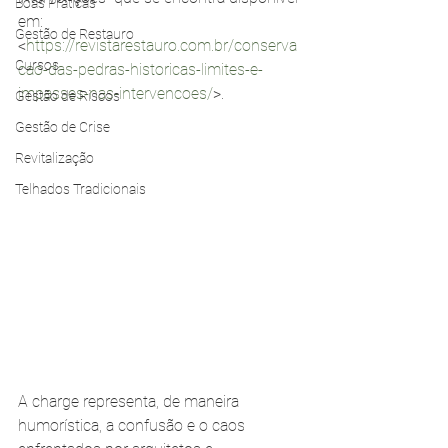
Boas Práticas
em: 
Gestão de Restauro
<
https://revistarestauro.com.br/conserva
Cursos
cao-das-pedras-historicas-limites-e-
impasses-nas-intervencoes/
>.
Gestão de Riscos
Gestão de Crise
Revitalização
Telhados Tradicionais
A charge representa, de maneira 
humorística, a confusão e o caos 