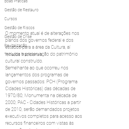
Boas Práticas
Gestão de Restauro
Cursos
Gestão de Riscos
O momento atual é de alterações nos 
Gestão de Crise
planos dos governos federal e dos 
Revitalização
estados para a área da Cultura, aí 
incluída a preservação do patrimônio 
Telhados Tradicionais
cultural construído. 
Semelhante ao que ocorreu nos 
lançamentos dos programas de 
governos passados: PCH (Programa 
Cidades Históricas) das décadas de 
1970/80; Monumenta na década de 
2000; PAC - Cidades Históricas a partir 
de 2010, serão demandados projetos 
executivos completos para acesso aos 
recursos financeiros com vistas às 