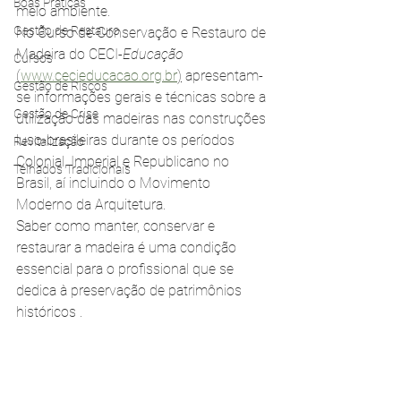
Boas Práticas
meio ambiente. 
Gestão de Restauro
No Curso de Conservação e Restauro de 
Madeira do CECI-
Educação
Cursos
(
www.cecieducacao.org.br
)
 apresentam-
Gestão de Riscos
se informações gerais e técnicas sobre a 
Gestão de Crise
utilização das madeiras nas construções 
luso-brasileiras durante os períodos 
Revitalização
Colonial, Imperial e Republicano no 
Telhados Tradicionais
Brasil, aí incluindo o Movimento 
Moderno da Arquitetura.
Saber como manter, conservar e 
restaurar a madeira é uma condição 
essencial para o profissional que se 
dedica à preservação de patrimônios 
históricos . 