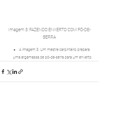
Imagem 3: FAZENDO ENXERTO COM PÓ-DE-
SERRA
A imagem 3  Um mestre carpinteiro prepara 
uma argamassa de pó-de-serra para um enxerto
Ver tudo
Posts recentes