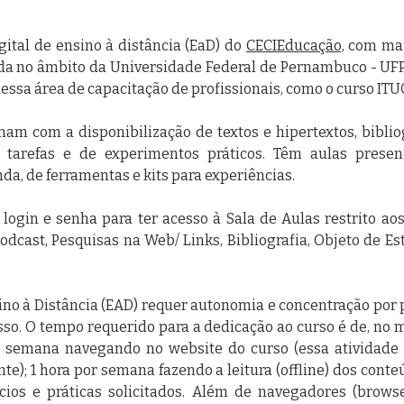
gital de ensino à distância (EaD) do
CECIEducação,
com mai
da no âmbito da Universidade Federal de Pernambuco - UFPE
ssa área de capacitação de profissionais, como o curso ITU
am com a disponibilização de textos e hipertextos, bibliogr
 tarefas e de experimentos práticos. Têm aulas prese
a, de ferramentas e kits para experiências.
ogin e senha para ter acesso à Sala de Aulas restrito aos
Podcast, Pesquisas na Web/ Links, Bibliografia, Objeto de Es
ino à Distância (EAD) requer autonomia e concentração por 
sso. O tempo requerido para a dedicação ao curso é de, no
 semana navegando no website do curso (essa atividade
te); 1 hora por semana fazendo a leitura (offline) dos cont
ios e práticas solicitados. Além de navegadores (browser