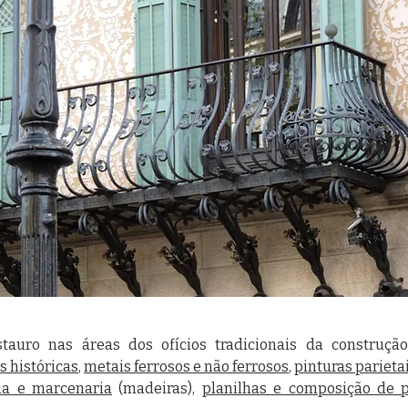
tauro nas áreas dos ofícios tradicionais da construçã
s históricas
,
metais ferrosos e não ferrosos
,
pinturas parieta
ria e marcenaria
(madeiras),
planilhas e composição de 