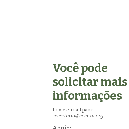
Você pode
solicitar mais
informações
Envie e-mail para:
secretaria@ceci-br.org
Apoio: