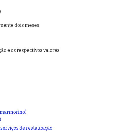
s
amente dois meses
o e os respectivos valores:
e marmorino)
)
serviços de restauração