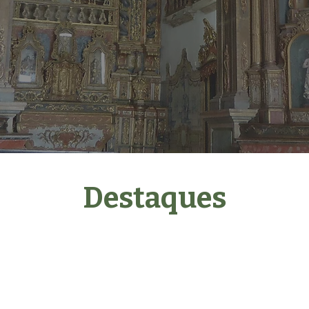
Bem-vindo(a) ao
Gestão de
Restaur
Destaques