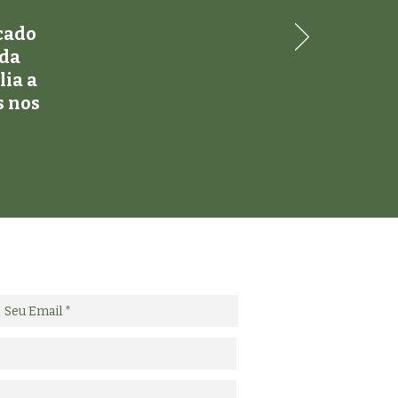
icado
ida
lia a
s nos