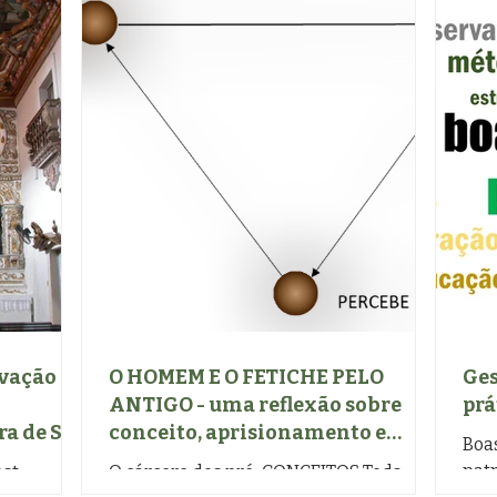
vação e
O HOMEM E O FETICHE PELO
Ges
ANTIGO - uma reflexão sobre
prá
ra de São
conceito, aprisionamento e
Boa
liberdade crítica
patr
st,
O cárcere dos pré-CONCEITOS Toda