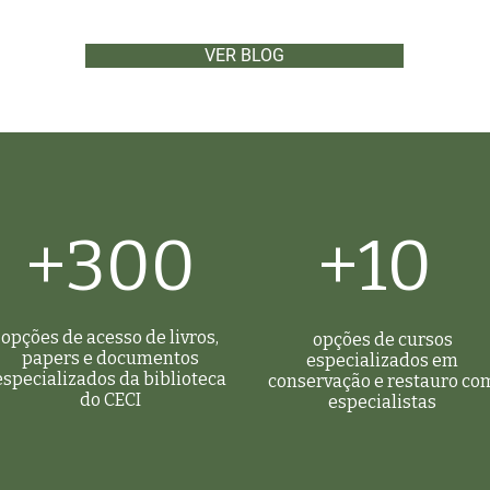
s
ação humana diante do mundo começa,
vel técnico
de algum modo, por uma experiência de
ticos. Meu
percepção. − Antes de pensar, o homem
VER BLOG
da memória
sente. − Antes de conceituar, ele é
ões de
afetado pela percepção da coisa. A
erável
realidade se apresenta a ele por meio
sco de
de impressões, formas, sons, cores,
memórias, lembranças, medos, desejos
gistram
e expectativas. Nada daquilo que se
+300
+10
ado valor
oferece à consciência chega
 o
inteiramente puro, neutro ou
que, o
desprovido de sentido. O olhar humano
nunca é apenas fisiol
opções de acesso de livros,
opções de cursos
papers e documentos
especializados em
especializados da biblioteca
conservação e restauro co
do CECI
especialistas