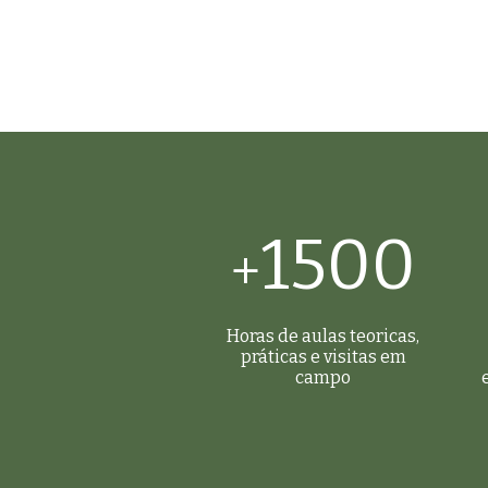
compartilho três experiência
significativas como responsá
em preservação de bens artís
objetivo é dividir um pouco 
técnica gerada durante as aç
conservação dos bens da Ven
Ordem Terceira de São Franci
Olinda, em Pernambuco. Os
documentos apresentados re
1500
intervenções em bens de elev
+
histórico, artístico e religioso:
Retábulo da Capela de São Ro
Forro da Sacristia e o Forr
Horas de aulas teoricas,
práticas e visitas em
campo