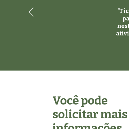
"Fic
pa
nest
ativ
Você pode
solicitar mais
informações