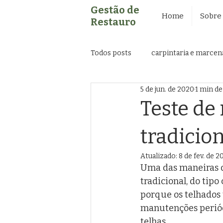
Gestão de
Home
Sobre
Restauro
Todos posts
carpintaria e marcen
5 de jun. de 2020
1 min de
Pintura
Patrimônio Constru
Teste de 
tradicio
Gestão de Crise
Revitalizaç
Atualizado:
8 de fev. de 2
Uma das maneiras d
tradicional, do tipo
porque os telhados 
manutenções periód
telhas.