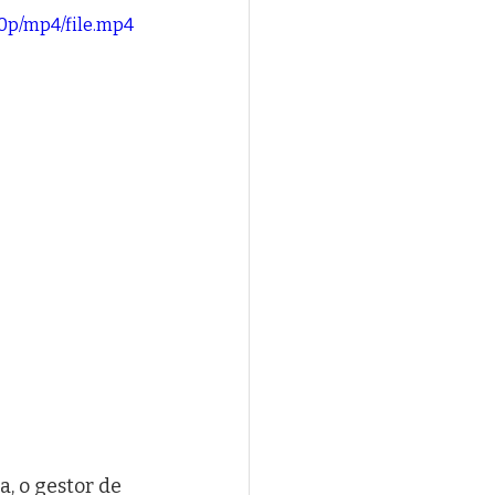
0p/mp4/file.mp4
, o gestor de 