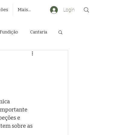
Login
ções
Mais...
 Fundição
Cantaria
Gestão de Riscos
mica 
 importante 
peções e 
tem sobre as 