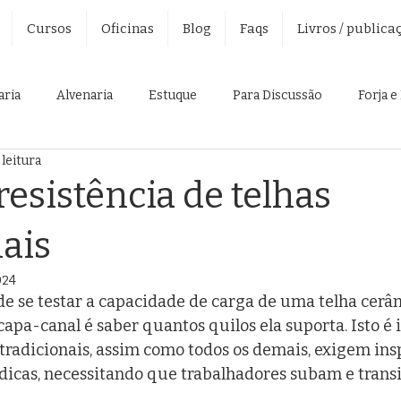
Cursos
Oficinas
Blog
Faqs
Livros / publica
aria
Alvenaria
Estuque
Para Discussão
Forja e
 leitura
ído
Boas Práticas
Gestão de Restauro
Cursos
resistência de telhas
nais
ão
Telhados Tradicionais
024
e se testar a capacidade de carga de uma telha cerâ
 capa-canal é saber quantos quilos ela suporta. Isto é
tradicionais, assim como todos os demais, exigem ins
icas, necessitando que trabalhadores subam e transi