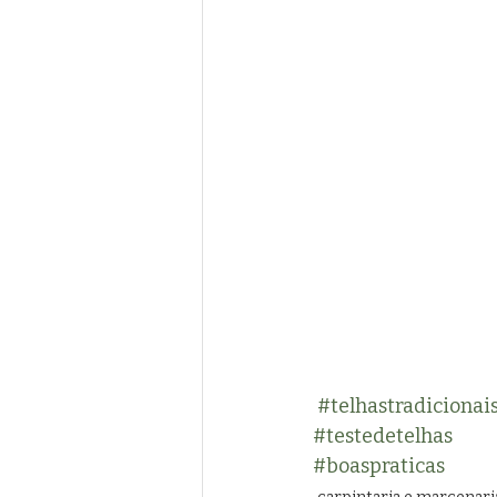
#telhastradicionai
#testedetelhas
#boaspraticas