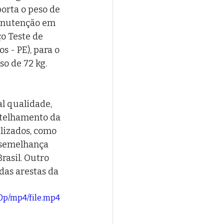
porta o peso de 
manutenção em 
o Teste de 
 - PE), para o 
o de 72 kg. 
l qualidade, 
 telhamento da 
lizados, como 
 semelhança 
rasil. Outro 
das arestas da 
0p/mp4/file.mp4