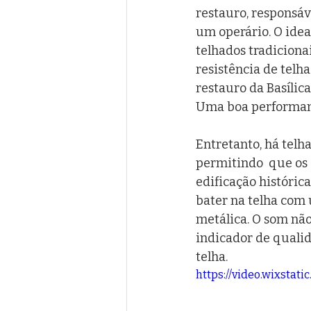
restauro, responsáve
um operário. O ide
telhados tradicionai
resistência de telha
restauro da Basílica
Uma boa performanc
Entretanto, há telh
permitindo  que os
edificação históric
bater na telha com
metálica. O som não
indicador de qualid
telha.
https://video.wixsta