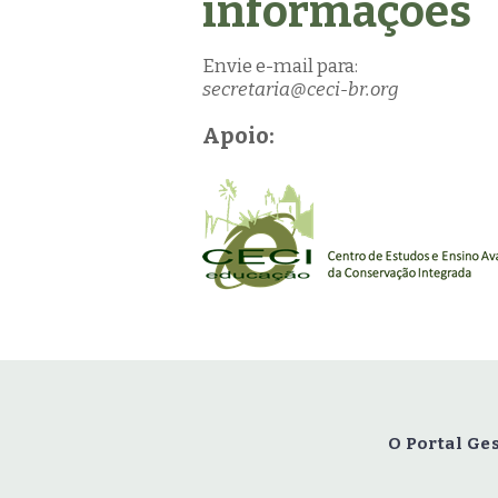
informações
Envie e-mail para:
secretaria@ceci-br.org
Apoio:
O Portal Ge