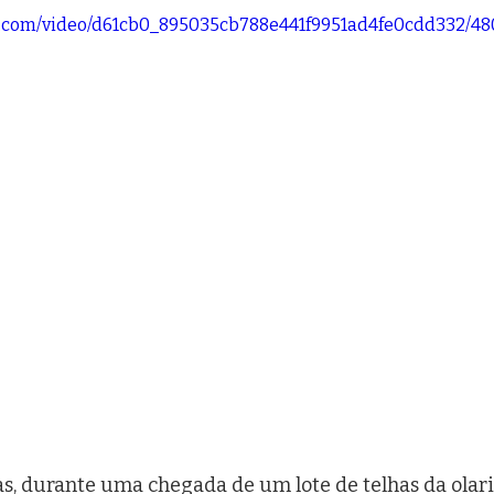
tic.com/video/d61cb0_895035cb788e441f9951ad4fe0cdd332/48
s, durante uma chegada de um lote de telhas da olaria