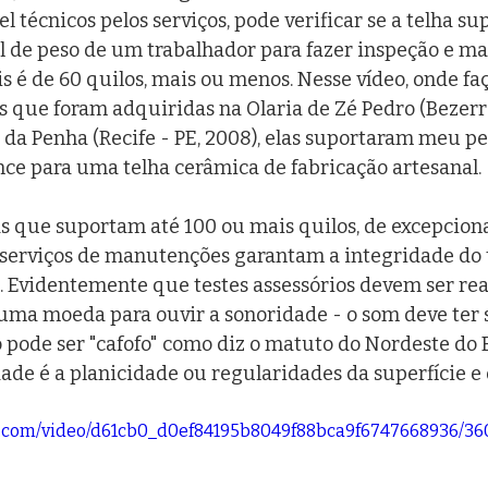
l técnicos pelos serviços, pode verificar se a telha su
al de peso de um trabalhador para fazer inspeção e 
s é de 60 quilos, mais ou menos. Nesse vídeo, onde faç
s que foram adquiridas na Olaria de Zé Pedro (Bezerros
 da Penha (Recife - PE, 2008), elas suportaram meu pes
e para uma telha cerâmica de fabricação artesanal.
as que suportam até 100 ou mais quilos, de excepciona
 serviços de manutenções garantam a integridade do
a. Evidentemente que testes assessórios devem ser rea
 uma moeda para ouvir a sonoridade - o som deve ter
 pode ser "cafofo" como diz o matuto do Nordeste do B
ade é a planicidade ou regularidades da superfície e 
tic.com/video/d61cb0_d0ef84195b8049f88bca9f6747668936/36