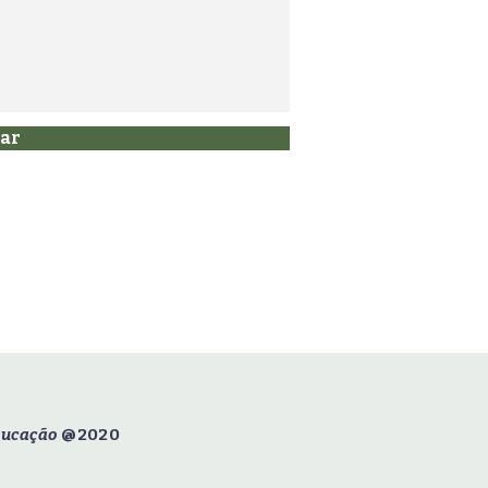
ar
ucação
@2020